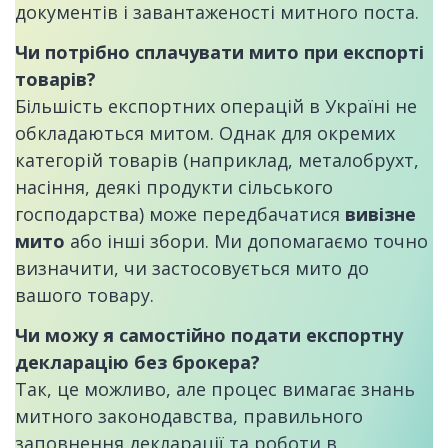
документів і завантаженості митного поста.
Чи потрібно сплачувати мито при експорті
товарів?
Більшість експортних операцій в Україні не
обкладаються митом. Однак для окремих
категорій товарів (наприклад, металобрухт,
насіння, деякі продукти сільського
господарства) може передбачатися
вивізне
мито
або інші збори. Ми допомагаємо точно
визначити, чи застосовується мито до
вашого товару.
Чи можу я самостійно подати експортну
декларацію без брокера?
Так, це можливо, але процес вимагає знань
митного законодавства, правильного
заповнення декларації та роботи в