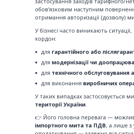
застосування заходів тарифного/не
обов’язковим наступним поверненн
отримання авторизації (дозволу) ми
У бізнесі часто виникають ситуації
кордон:
для
гарантійного або післягара
для
модернізації чи доопрацюв
для
технічного обслуговування 
для виконання
виробничих опер
У таких випадках застосовується 
території України
.
👉 Його головна перевага — можли
імпортного мита та ПДВ
, а лише з
оподаткування — залежно від ситуац