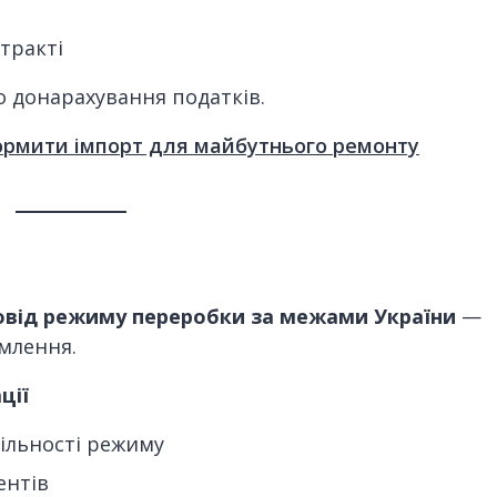
тракті
о донарахування податків.
ормити імпорт для майбутнього ремонту
овід режиму переробки за межами України
—
млення.
ції
цільності режиму
ентів