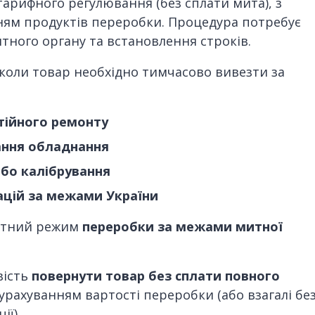
тарифного регулювання (без сплати мита), з
ям продуктів переробки. Процедура потребує
тного органу та встановлення строків.
, коли товар необхідно тимчасово вивезти за
нтійного ремонту
ання обладнання
або калібрування
ацій за межами України
митний режим
переробки за межами митної
вість
повернути товар без сплати повного
 урахуванням вартості переробки (або взагалі бе
ії).