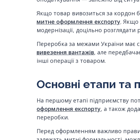
Якщо товар вивозиться за кордон б
митне оформлення експорту
. Якщо
модернізації, доцільно розглядати
Переробка за межами України має 
вивезення вантажів
, але передбача
інші операції з товаром.
Основні етапи та
На першому етапі підприємству пот
оформлення експорту
, а також дод
переробки.
Перед оформленням важливо прав
залежать митні формальності, мож