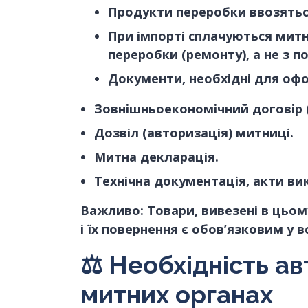
Продукти переробки ввозяться
При імпорті сплачуються митні
переробки (ремонту), а не з по
Документи, необхідні для оф
Зовнішньоекономічний договір 
Дозвіл (авторизація) митниці.
Митна декларація.
Технічна документація, акти вик
Важливо: Товари, вивезені в цьо
і їх повернення є обов’язковим у 
⚖
️ Необхідність а
митних органах