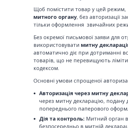
Щоб помістити товар у цей режим,
митного органу
, без авторизації
тільки оформлення звичайних режи
Без окремої письмової заяви для о
використовувати
митну декларацію
автоматично діє при дотриманні в
товарів, що не перевищують ліміти 
кодексом.
Основні умови спрощеної авторизац
Авторизація через митну декла
через митну декларацію, подану 
попереднього паперового оформ
Дія та контроль:
Митний орган вс
безпосередньо в митній декларац