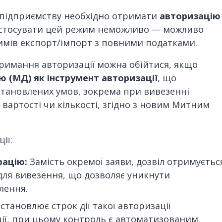
 підприємству необхідно отримати
авторизацію
 застосувати цей режим неможливо — можливо
мів експорт/імпорт з повними податками.
тримання авторизації можна обійтися, якщо
 (МД) як інструмент авторизації
, що
становлених умов, зокрема при вивезенні
вартості чи кількості, згідно з новим Митним
ії:
рацію:
Замість окремої заяви, дозвіл отримуєтьс
для вивезення, що дозволяє уникнути
лення.
тановлює строк дії такої авторизації
ії, при цьому контроль є автоматизованим.