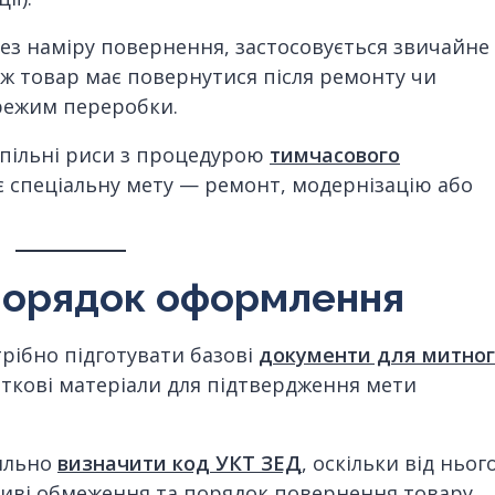
ез наміру повернення, застосовується звичайне
 ж товар має повернутися після ремонту чи
 режим переробки.
спільні риси з процедурою
тимчасового
є спеціальну мету — ремонт, модернізацію або
 порядок оформлення
рібно підготувати базові
документи для митно
аткові матеріали для підтвердження мети
ильно
визначити код УКТ ЗЕД
, оскільки від ньог
ливі обмеження та порядок повернення товару.