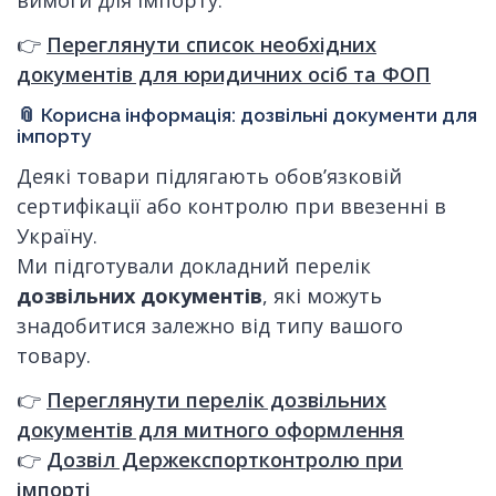
вимоги для імпорту.
👉
Переглянути список необхідних
документів для юридичних осіб та ФОП
📎 Корисна інформація: дозвільні документи для
імпорту
Деякі товари підлягають обов’язковій
сертифікації або контролю при ввезенні в
Україну.
Ми підготували докладний перелік
дозвільних документів
, які можуть
знадобитися залежно від типу вашого
товару.
👉
Переглянути перелік дозвільних
документів для митного оформлення
👉
Дозвіл Держекспортконтролю при
імпорті